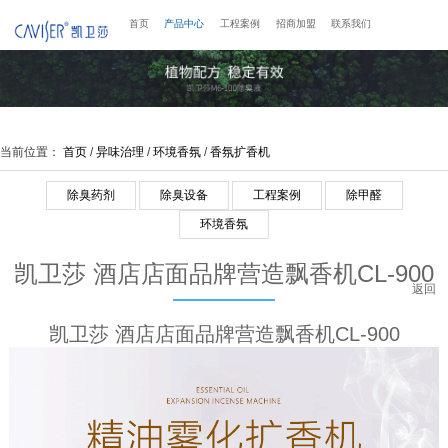
首页
产品中心
工程案例
招商加盟
联系我们
当前位置：
首页
/
异味治理
/
环境香氛
/
香氛扩香机
除臭药剂
除臭设备
工程案例
除甲醛
环境香氛
凯卫莎 酒店店面品牌营造飘香机CL-900
返回
凯卫莎 酒店店面品牌营造飘香机CL-900