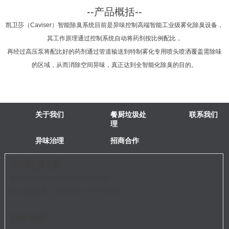
--产品概括--
凯卫莎（Caviser）智能除臭系统目前是异味控制高端智能工业级雾化除臭设备，
其工作原理通过控制系统自动将药剂按比例配比，
再经过高压泵将配比好的药剂通过管道输送到特制雾化专用喷头喷洒覆盖需除味
的区域，从而消除空间异味，真正达到全智能化除臭的目的。
关于我们
餐厨垃圾处
联系我们
理
异味治理
招商合作
与我们联系
值得信赖的综合环境治理技术服务商
综合垃圾处置丨异味治理丨室内环境治理
服务热线：